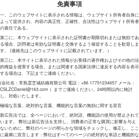
免責事項
一、このウェブサイトに表示される情報は、ウェブサイト所有者自身に
よって提供され、内容の真正性、正確性、合法性はウェブサイト所有者
の責任である。
第二に、本ウェブサイトに表示された証明書が期限切れまたは無効であ
る場合、訪問者は有効な証明書と交換するよう催促することを歓迎しま
す。 (連絡先はこのウェブサイトに記載されています。）
第三に、本サイトに表示された情報がお客様の著作権およびその他の法
的権益を侵害する場合、または関連する国家法律に違反する内容を表示
する場合は、下記までご連絡ください。
(会社名：常熟霊芝城紡織有限公司 電話：+86 17751234657 メール：
CSLZCDaniel@163.com ）までご連絡ください。24時間以内に検討
し、対処いたします。
極端な言葉、絶対的な言葉、機能的な言葉の無効に関する宣言
新広告法では、全ページにおいて、絶対語、機能語の使用が禁止されて
います。 弊社は新広告法を支持し、消費者の正常な購買に影響を与え
ないために、弊社のページの明らかな領域をチェックし、修正し、ここ
に厳粛に宣言します：弊社はすべてのページの絶対的な単語と機能的な