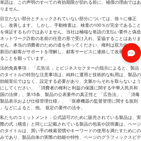
単語は、この声明のすべての有効期限が切れる前に、補償の理由ではあ
りません。
目立たない部分とチェックされていない部分については、徐々に修正
し、改善します。 しかし、手動検査は、検査の100％が完全であること
を保証するものではありません、当社は極端な単語の支払い要件と偽造
ネットワーク詐欺の名前の任意の形で受け入れ、妥協することはありま
せん、本当の消費者のための道を作ってください、権利は双方向です。
新旧の顧客がサポートを理解し、顧客サービスに連絡して改善を支援す
ることを願っています。
法的免責事項： 「広告法 」とビジネスセクターの指示によると、製品
のタイトルの特別な注意事項は、純粋に運用と技術的な転用は、製品の
効能宣伝ではなく、設定する必要があり、文脈からそれを取らないよう
にしてください、 「消費者の権利と利益の保護に関する中華人民共和
国の法律」、第15条、製品の公表要件の真正性と 「広告法」、 「消毒
製品表示および仕様管理仕様」、 「医療機器の監督管理に関する規則
」などによると、他。 規定の要件の法令。
私たちのコミットメント：公式認可のために販売されている製品は、実
際の式（構造）と同じに記載されている製品の包装や説明書は、ページ
のタイトルは、買い手の検索習慣やキーワードの使用を満たすためにの
みであり、製品自体の実際の効能や特性、ページのグラフィックスビデ